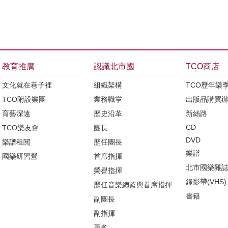
教育推廣
認識北市國
TCO商店
文化就在巷子裡
組織架構
TCO歷年樂
TCO附設樂團
業務職掌
出版品購買
育藝深遠
歷史沿革
新絲路
CD
TCO樂友會
團長
DVD
樂譜租閱
歷任團長
樂譜
國樂研習營
首席指揮
北市國樂雜
榮譽指揮
錄影帶(VHS)
歷任音樂總監與首席指揮
書籍
副團長
副指揮
更多...