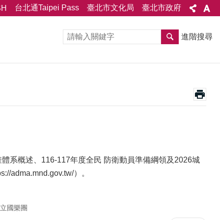
台北通Taipei Pass
臺北市文化局
臺北市政府
SH
進階搜尋
概述、116-117年度全民 防衛動員準備綱領及2026城
a.mnd.gov.tw/）。
立國樂團