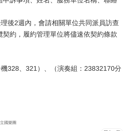
體申訴事項、姓名、服務單位名稱、聯絡
2
受理後
週內，會請相關單位共同派員訪查
攬契約，履約管理單位將儘速依契約條款
328
321
23832170
分機
、
）、（演奏組：
分
。
立國樂團