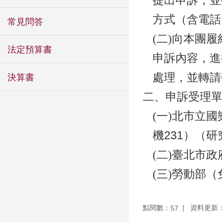
提出申訴，並
方式（含電話
常見問答
(二)向本團
法定預算書
申訴內容，進
處理，並轉請
決算書
二、申訴受理
(一)北市立
231
機
）（研
(二)臺北市
(三)勞動部
點閱數：
資料更新：11
57