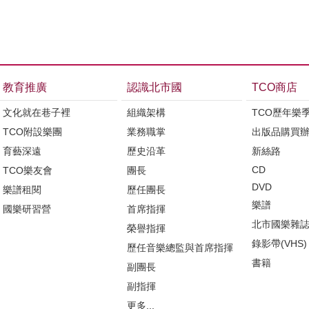
教育推廣
認識北市國
TCO商店
文化就在巷子裡
組織架構
TCO歷年樂
TCO附設樂團
業務職掌
出版品購買
育藝深遠
歷史沿革
新絲路
CD
TCO樂友會
團長
DVD
樂譜租閱
歷任團長
樂譜
國樂研習營
首席指揮
北市國樂雜
榮譽指揮
錄影帶(VHS)
歷任音樂總監與首席指揮
書籍
副團長
副指揮
更多...