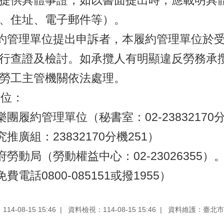
提供具體事證，如以書面提出時，應載明具
、住址、電子郵件等）。
履約管理單位提出申訴者，本履約管理單位於
行查證及檢討。如承攬人有明顯違反勞務承
勞工主管機關依法處理。
單位：
02-23832170
國樂團履約管理單位（秘書室：
23832170
251
究推廣組：
分機
）
02-23026355
政府勞動局（勞動權益中心：
）
0800-085151
1955
（免費電話
或撥
）
4-08-15 15:46
資料檢視：114-08-15 15:46
資料維護：臺北市