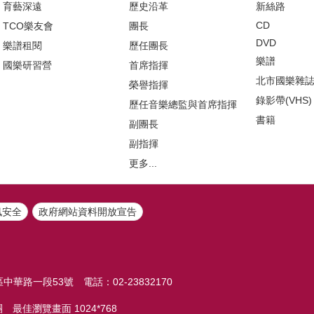
育藝深遠
歷史沿革
新絲路
CD
TCO樂友會
團長
DVD
樂譜租閱
歷任團長
樂譜
國樂研習營
首席指揮
北市國樂雜
榮譽指揮
錄影帶(VHS)
歷任音樂總監與首席指揮
書籍
副團長
副指揮
更多...
訊安全
政府網站資料開放宣告
中華路一段53號 電話：02-23832170
團 最佳瀏覽畫面 1024*768