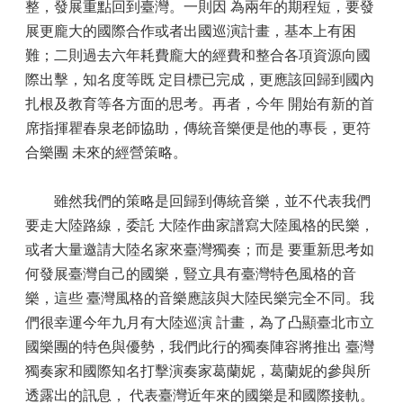
整，發展重點回到臺灣。一則因 為兩年的期程短，要發
展更龐大的國際合作或者出國巡演計畫，基本上有困
難；二則過去六年耗費龐大的經費和整合各項資源向國
際出擊，知名度等既 定目標已完成，更應該回歸到國內
扎根及教育等各方面的思考。再者，今年 開始有新的首
席指揮瞿春泉老師協助，傳統音樂便是他的專長，更符
合樂團 未來的經營策略。
雖然我們的策略是回歸到傳統音樂，並不代表我們
要走大陸路線，委託 大陸作曲家譜寫大陸風格的民樂，
或者大量邀請大陸名家來臺灣獨奏；而是 要重新思考如
何發展臺灣自己的國樂，豎立具有臺灣特色風格的音
樂，這些 臺灣風格的音樂應該與大陸民樂完全不同。我
們很幸運今年九月有大陸巡演 計畫，為了凸顯臺北市立
國樂團的特色與優勢，我們此行的獨奏陣容將推出 臺灣
獨奏家和國際知名打擊演奏家葛蘭妮，葛蘭妮的參與所
透露出的訊息， 代表臺灣近年來的國樂是和國際接軌。