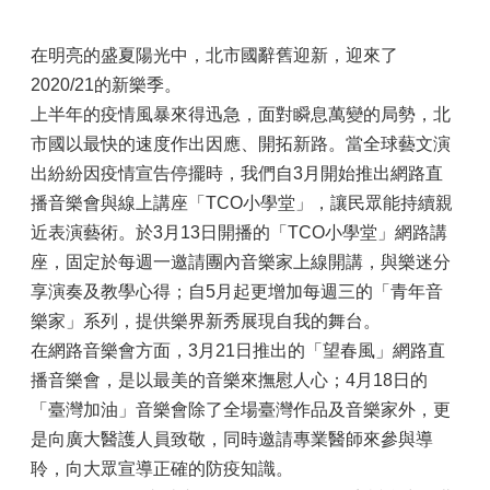
在明亮的盛夏陽光中，北市國辭舊迎新，迎來了
2020/21的新樂季。
上半年的疫情風暴來得迅急，面對瞬息萬變的局勢，北
市國以最快的速度作出因應、開拓新路。當全球藝文演
出紛紛因疫情宣告停擺時，我們自3月開始推出網路直
播音樂會與線上講座「TCO小學堂」，讓民眾能持續親
近表演藝術。於3月13日開播的「TCO小學堂」網路講
座，固定於每週一邀請團內音樂家上線開講，與樂迷分
享演奏及教學心得；自5月起更增加每週三的「青年音
樂家」系列，提供樂界新秀展現自我的舞台。
在網路音樂會方面，3月21日推出的「望春風」網路直
播音樂會，是以最美的音樂來撫慰人心；4月18日的
「臺灣加油」音樂會除了全場臺灣作品及音樂家外，更
是向廣大醫護人員致敬，同時邀請專業醫師來參與導
聆，向大眾宣導正確的防疫知識。