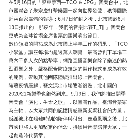
在5月16日的「聲東擊西—TCO ＆ JPG」音樂會中，北
市國聯合了朱宗慶打擊樂團一起向世界發聲，獲得國際
近兩百家媒體的報導；6月7日解封之後，北市國於6月
13日推出的「那疫年，我們的音樂比賽T_T|||」音樂會
更成為全球首場全席售票的國樂演出節目。
數位領域的開拓成為北市國上半年工作的碩果，「TCO
小學堂」講座每場均超過萬人瀏覽，最高曾創下單場三
萬六千多人次的點擊率；網路直播音樂會除了樂迷的熱
烈迴響之外，嚴格配合防疫規定的製作模式更成為有效
的範例，帶動其他團隊陸續推出線上音樂會。
隨著疫情緩解，藝文演出市場逐漸復甦，北市國的
2020/21新樂季也翩然到來。9月9日，我們將推出開季
音樂會「演化．生命之歌」，以臺灣作品、臺灣音樂家
為主軸，以大眾共同的記憶情感重新凝聚社會的力量，
感謝彼此在艱難時刻的陪伴與付出。走過風雨之後，北
市國也將以更加堅定的信念，持續用音樂陪伴大眾，一
起創造時代新章。