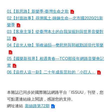
01【新思路】新樂季-臺灣生命之歌
02【封面故事】尋溯風土‧錘鍊生命—北市國2020/21新
樂季
03【客座主筆】從臺灣本土的自我深掘到與世界音樂對
話
04【追光人物】箏峰涵韻—樊慰慈與郭岷勤談現代箏樂
05【國樂新視界】相遇青春—TCO那疫年網路音樂會記
實
06【這些人這一刻】二十年成長茁壯的「小巨人」
本雜誌已同步於國際雜誌網路平台「ISSUU」刊登，您
可點選連結線上閱讀，感謝您的支持。
網址連結
新絲路第72期