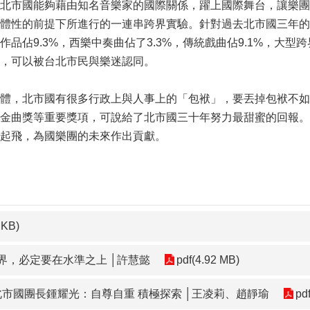
北市國能夠藉由知名音樂家的國際關係，躍上國際舞台，讓樂團
體性的前提下所進行的一連串跨界實驗。針對過去北市國三年的節
品佔9.3%，西樂中奏曲佔了3.3%，傳統戲曲佔9.1%，大型跨
，可以被台北市民與樂迷認同。
體，北市國有很多行政上與人事上的「包袱」，要丟掉包袱不如
金曲獎等重要獎項，可說給了北市國三十年努力最甜蜜的回報。
起飛，為國樂團的未來作出貢獻。
 KB)
界，必定要在水準之上 │許慧懿
pdf(4.92 MB)
北市國團長鍾耀光：自尊自重 積極探索 │王凌莉、趙靜瑜
pd