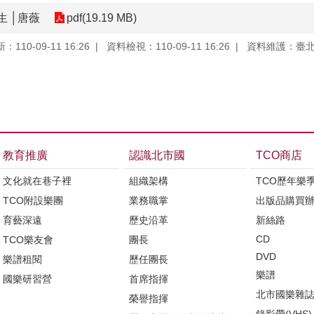
 │唐薇
pdf(19.19 MB)
110-09-11 16:26
資料檢視：110-09-11 16:26
資料維護：臺
教育推廣
認識北市國
TCO商店
文化就在巷子裡
組織架構
TCO歷年樂
TCO附設樂團
業務職掌
出版品購買
育藝深遠
歷史沿革
新絲路
CD
TCO樂友會
團長
DVD
樂譜租閱
歷任團長
樂譜
國樂研習營
首席指揮
北市國樂雜
榮譽指揮
錄影帶(VHS)