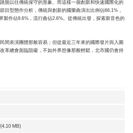
跳脫以往傳統保守的形象。而這樣一個創新和快速國際化的
目型態作分析，傳統與創新的國樂曲演出比例佔66.1%，
界製作佔9.6%，流行曲佔2.6%。從傳統出發，探索新音色的
民間表演團體那般容易；但從最近三年來的國際發片與入圍
改革總會面臨阻礙，不如外界想像那般輕鬆，北市國仍會持
f(4.10 MB)