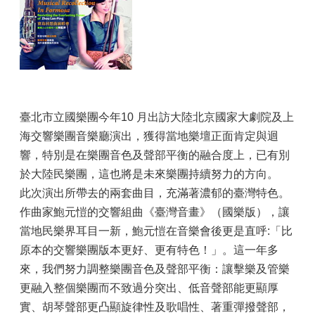
臺北市立國樂團今年10 月出訪大陸北京國家大劇院及上
海交響樂團音樂廳演出，獲得當地樂壇正面肯定與迴
響，特別是在樂團音色及聲部平衡的融合度上，已有別
於大陸民樂團，這也將是未來樂團持續努力的方向。
此次演出所帶去的兩套曲目，充滿著濃郁的臺灣特色。
作曲家鮑元愷的交響組曲《臺灣音畫》（國樂版），讓
當地民樂界耳目一新，鮑元愷在音樂會後更是直呼:「比
原本的交響樂團版本更好、更有特色！」。這一年多
來，我們努力調整樂團音色及聲部平衡：讓擊樂及管樂
更融入整個樂團而不致過分突出、低音聲部能更顯厚
實、胡琴聲部更凸顯旋律性及歌唱性、著重彈撥聲部，