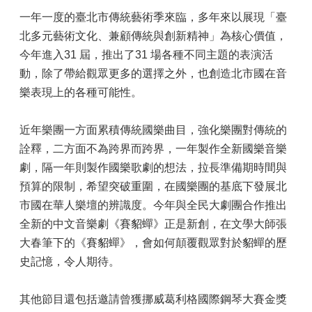
一年一度的臺北市傳統藝術季來臨，多年來以展現「臺
北多元藝術文化、兼顧傳統與創新精神」為核心價值，
今年進入31 屆，推出了31 場各種不同主題的表演活
動，除了帶給觀眾更多的選擇之外，也創造北市國在音
樂表現上的各種可能性。
近年樂團一方面累積傳統國樂曲目，強化樂團對傳統的
詮釋，二方面不為跨界而跨界，一年製作全新國樂音樂
劇，隔一年則製作國樂歌劇的想法，拉長準備期時間與
預算的限制，希望突破重圍，在國樂團的基底下發展北
市國在華人樂壇的辨識度。今年與全民大劇團合作推出
全新的中文音樂劇《賽貂蟬》正是新創，在文學大師張
大春筆下的《賽貂蟬》，會如何顛覆觀眾對於貂蟬的歷
史記憶，令人期待。
其他節目還包括邀請曾獲挪威葛利格國際鋼琴大賽金獎