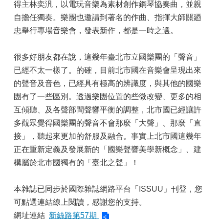
得主林奕汎，以電玩音樂為素材創作鋼琴協奏曲，並親
自擔任獨奏。樂團也邀請到著名的作曲、指揮大師關廼
忠舉行專場音樂會，發表新作，都是一時之選。
很多好朋友都在說，這幾年臺北市立國樂團的「聲音」
已經不太一樣了。的確，目前北市國在音樂會呈現出來
的聲音及音色，已經具有極高的辨識度，與其他的國樂
團有了一些區別。透過樂團位置的些微改變、更多的相
互傾聽、及各聲部間聲響平衡的調整，北市國已經讓許
多觀眾覺得國樂團的聲音不會那麼「大聲」、那麼「直
接」，聽起來更加的舒服及融合。事實上北市國這幾年
正在重新定義及發展新的「國樂聲響美學新概念」、建
構屬於北市國獨有的「臺北之聲」！
本雜誌已同步於國際雜誌網路平台「ISSUU」刊登，您
可點選連結線上閱讀，感謝您的支持。
網址連結
新絲路第57期