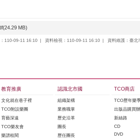
df(24.29 MB)
10-09-11 16:10
資料檢視：110-09-11 16:10
資料維護：臺北
教育推廣
認識北市國
TCO商店
文化就在巷子裡
組織架構
TCO歷年樂
TCO附設樂團
業務職掌
出版品購買
育藝深遠
歷史沿革
新絲路
CD
TCO樂友會
團長
DVD
樂譜租閱
歷任團長