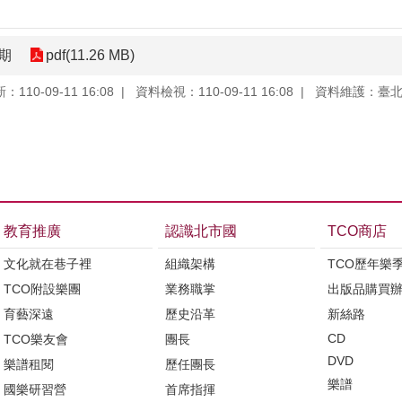
期
pdf(11.26 MB)
110-09-11 16:08
資料檢視：110-09-11 16:08
資料維護：臺
教育推廣
認識北市國
TCO商店
文化就在巷子裡
組織架構
TCO歷年樂
TCO附設樂團
業務職掌
出版品購買
育藝深遠
歷史沿革
新絲路
CD
TCO樂友會
團長
DVD
樂譜租閱
歷任團長
樂譜
國樂研習營
首席指揮