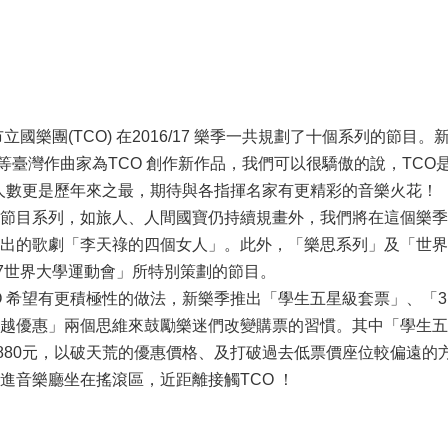
立國樂團(TCO) 在2016/17 樂季一共規劃了十個系列的
..等臺灣作曲家為TCO 創作新作品，我們可以很驕傲的說，T
揮人數更是歷年來之最，期待與各指揮名家有更精彩的音樂火花！
節目系列，如旅人、人間國寶仍持續規畫外，我們將在這個樂季
出的歌劇「李天祿的四個女人」。此外，「樂思系列」及「世界風
17世界大學運動會」所特別策劃的節目。
O 希望有更積極性的做法，新樂季推出「學生五星級套票」、「3
越優惠」兩個思維來鼓勵樂迷們改變購票的習慣。其中「學生五星
計880元，以破天荒的優惠價格、及打破過去低票價座位較偏遠
進音樂廳坐在搖滾區，近距離接觸TCO ！