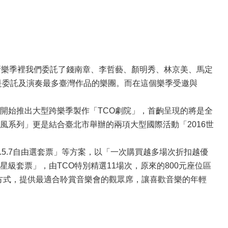
節目。新樂季裡我們委託了錢南章、李哲藝、顏明秀、林京美、馬定
CO是委託及演奏最多臺灣作品的樂團。而在這個樂季受邀與
開始推出大型跨樂季製作「TCO劇院」，首齣呈現的將是全
系列」更是結合臺北市舉辦的兩項大型國際活動「2016世
.5.7自由選套票」等方案，以「一次購買越多場次折扣越優
級套票」，由TCO特別精選11場次，原來的800元座位區
的方式，提供最適合聆賞音樂會的觀眾席，讓喜歡音樂的年輕