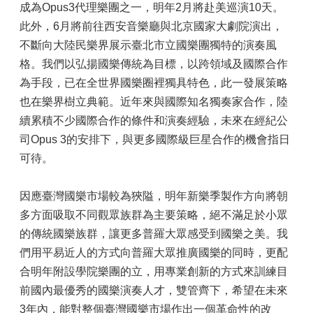
成為Opus3代理樂團之一，明年2月將赴美巡演10天。
此外，6月將前往西安音樂廳與北京國家大劇院演出，
不斷向大陸民樂界展示臺北市立國樂團獨特的演奏風
格。我們以弘揚國樂傳統為目標，以跨領域及國際合作
為手段，已在全世界國樂圈裡獨具特色，此一發展策略
也在樂界樹立典範。近年來與國際知名獨奏家合作，陸
續累積不少國際合作的條件和演奏經驗，未來在經紀公
司Opus 3的安排下，與更多國際級巨星合作的機會指日
可待。
因應臺灣國樂市場較為狹隘，明年新樂季製作方向將朝
多方面吸取不同觀眾族群為主要策略，絕不滿足於小眾
的傳統國樂族群，讓更多普羅大眾感受到國樂之美。我
們用平易近人的方式向普羅大眾推廣國樂的同時，更配
合明年附設學院樂團的立，用專業創新的方式來訓練目
前國內最優秀的國樂演奏人才，雙管齊下，希望在未來
3年內，能對整個臺灣國樂市場作出一個革命性的改