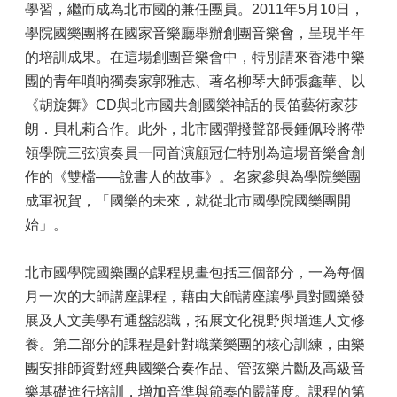
學習，繼而成為北市國的兼任團員。2011年5月10日，
學院國樂團將在國家音樂廳舉辦創團音樂會，呈現半年
的培訓成果。在這場創團音樂會中，特別請來香港中樂
團的青年嗩吶獨奏家郭雅志、著名柳琴大師張鑫華、以
《胡旋舞》CD與北市國共創國樂神話的長笛藝術家莎
朗．貝札莉合作。此外，北市國彈撥聲部長鍾佩玲將帶
領學院三弦演奏員一同首演顧冠仁特別為這場音樂會創
作的《雙檔—─說書人的故事》。名家參與為學院樂團
成軍祝賀，「國樂的未來，就從北市國學院國樂團開
始」。
北市國學院國樂團的課程規畫包括三個部分，一為每個
月一次的大師講座課程，藉由大師講座讓學員對國樂發
展及人文美學有通盤認識，拓展文化視野與增進人文修
養。第二部分的課程是針對職業樂團的核心訓練，由樂
團安排師資對經典國樂合奏作品、管弦樂片斷及高級音
樂基礎進行培訓，增加音準與節奏的嚴謹度。課程的第