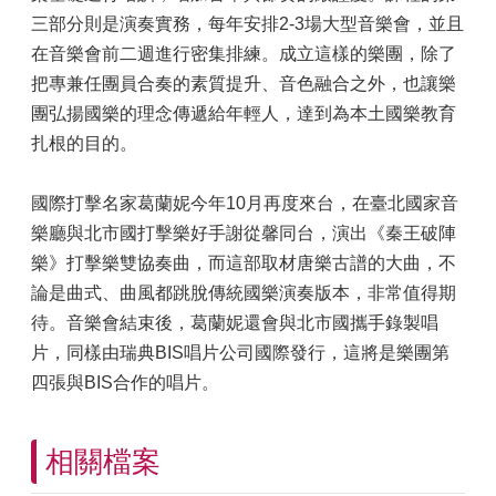
三部分則是演奏實務，每年安排2-3場大型音樂會，並且
在音樂會前二週進行密集排練。成立這樣的樂團，除了
把專兼任團員合奏的素質提升、音色融合之外，也讓樂
團弘揚國樂的理念傳遞給年輕人，達到為本土國樂教育
扎根的目的。
國際打擊名家葛蘭妮今年10月再度來台，在臺北國家音
樂廳與北市國打擊樂好手謝從馨同台，演出《秦王破陣
樂》打擊樂雙協奏曲，而這部取材唐樂古譜的大曲，不
論是曲式、曲風都跳脫傳統國樂演奏版本，非常值得期
待。音樂會結束後，葛蘭妮還會與北市國攜手錄製唱
片，同樣由瑞典BIS唱片公司國際發行，這將是樂團第
四張與BIS合作的唱片。
相關檔案