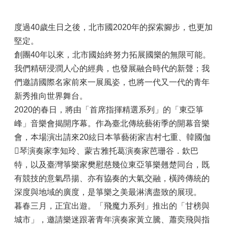
度過40歲生日之後，北市國2020年的探索腳步，也更加
堅定。
創團40年以來，北市國始終努力拓展國樂的無限可能。
我們精研浸潤人心的經典，也發展融合時代的新聲；我
們邀請國際名家前來一展風姿，也將一代又一代的青年
新秀推向世界舞台。
2020的春日，將由「首席指揮精選系列」的「東亞箏
峰」音樂會揭開序幕。作為臺北傳統藝術季的開幕音樂
會，本場演出請來20絃日本箏藝術家吉村七重、韓國伽
􄦡琴演奏家李知玲、蒙古雅托葛演奏家芭珊谷．欽巴
特，以及臺灣箏樂家樊慰慈幾位東亞箏樂翹楚同台，既
有競技的意氣昂揚、亦有協奏的大氣交融，橫跨傳統的
深度與地域的廣度，是箏樂之美最淋漓盡致的展現。
暮春三月，正宜出遊。「飛魔力系列」推出的「甘榜與
城市」，邀請樂迷跟著青年演奏家黃立騰、蕭奕飛與指