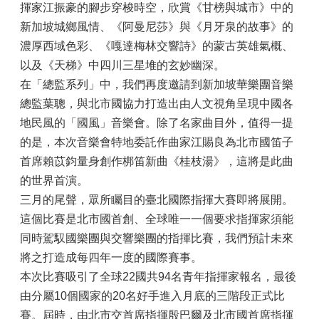
揮家江振豪的腳步穿梭時空，欣賞《甘榜與城市》中的
新加坡城鄉風情、《阿曼尼莎》與《月牙泉的故事》的
濃厚西域色彩、《嘎達梅林交響詩》的蒙古英雄氣概、
以及《天梯》中四川三星堆的玄妙幽深。
在「總監系列」中，我們再度邀請到新加坡華樂團音樂
總監葉聰，與北市國協力打造出由人文視角呈現中國各
地民風的「國風」音樂會。除了名家曲目外，值得一提
的是，本次音樂會特地委託作曲家江賜良為北市國笛子
首席賴苡鈞量身創作梆笛新曲《桂枝湯》，這將是此曲
的世界首演。
三月的尾聲，眾所矚目的臺北國際指揮大賽即將展開。
這個比賽是北市國首創、全球唯一一個要求指揮家須能
同時駕馭國樂團與交響樂團的指揮比賽，我們預計未來
將之打造成每四年一度的國際賽事。
本次比賽吸引了全球22國共94名青年指揮家報名，最後
由分屬10個國家的20名好手進入月底的三階段正式比
賽。屆時，由北市交首席指揮殷巴爾及北市國首席指揮