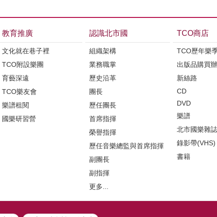
教育推廣
認識北市國
TCO商店
文化就在巷子裡
組織架構
TCO歷年樂
TCO附設樂團
業務職掌
出版品購買
育藝深遠
歷史沿革
新絲路
CD
TCO樂友會
團長
DVD
樂譜租閱
歷任團長
樂譜
國樂研習營
首席指揮
北市國樂雜
榮譽指揮
錄影帶(VHS)
歷任音樂總監與首席指揮
書籍
副團長
副指揮
更多...