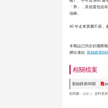
曲》、今年首演80 
「界」，其他還包括有
強棒。
40 年走來實屬不易
本雜誌已同步於國際雜
網址連結
新絲路第66
相關檔案
新絲路第66期
p
點閱數：
資料更新：1
218