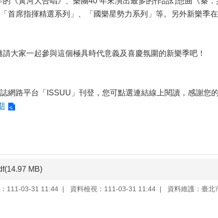
週年的《黃河大合唱》、樂團40 年來演出最多的作品幻想曲《秦．
「首席指揮精選系列」、「國樂星勢力系列」等。另外新樂季在
，邀請大家一起參與這個極具時代意義及喜慶氛圍的新樂季吧！
誌網路平台「ISSUU」刊登，您可點選連結線上閱讀，感謝您
期
df(14.97 MB)
11-03-31 11:44
資料檢視：111-03-31 11:44
資料維護：臺北