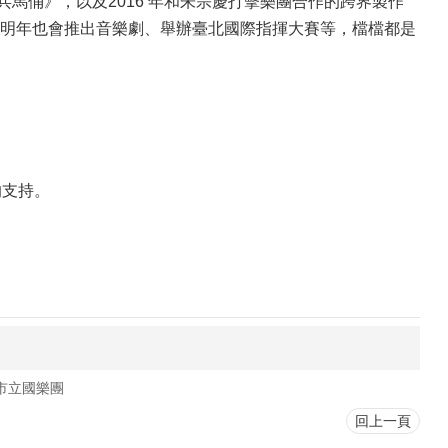
兵馬俑》，以及2016 年和朱宗慶打擊樂團合作的跨界製作
明年也會推出音樂劇、舉辦臺北國際指揮大賽等，檔檔都是
的支持。
市立國樂團
回上一頁