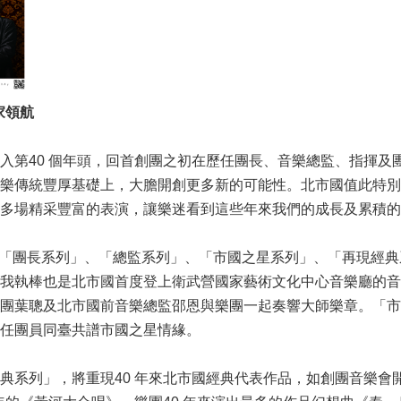
家領航
入第40 個年頭，回首創團之初在歷任團長、音樂總監、指揮
樂傳統豐厚基礎上，大膽開創更多新的可能性。北市國值此特別
多場精采豐富的表演，讓樂迷看到這些年來我們的成長及累積的
季節目有「團長系列」、「總監系列」、「市國之星系列」、「再現
我執棒也是北市國首度登上衛武營國家藝術文化中心音樂廳的音
團葉聰及北市國前音樂總監邵恩與樂團一起奏響大師樂章。「市
任團員同臺共譜市國之星情緣。
典系列」，將重現40 年來北市國經典代表作品，如創團音樂會