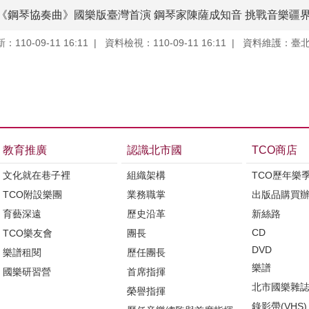
《鋼琴協奏曲》國樂版臺灣首演 鋼琴家陳薩成知音 挑戰音樂疆
110-09-11 16:11
資料檢視：110-09-11 16:11
資料維護：臺
教育推廣
認識北市國
TCO商店
文化就在巷子裡
組織架構
TCO歷年樂
TCO附設樂團
業務職掌
出版品購買
育藝深遠
歷史沿革
新絲路
CD
TCO樂友會
團長
DVD
樂譜租閱
歷任團長
樂譜
國樂研習營
首席指揮
北市國樂雜
榮譽指揮
錄影帶(VHS)