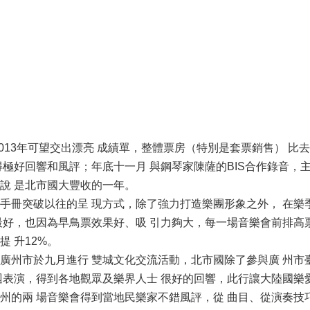
3年可望交出漂亮 成績單，整體票房（特別是套票銷售） 比去
得極好回響和風評；年底十一月 與鋼琴家陳薩的BIS合作錄音，
說 是北市國大豐收的一年。
突破以往的呈 現方式，除了強力打造樂團形象之外， 在樂季
最好，也因為早鳥票效果好、吸 引力夠大，每一場音樂會前排高
 升12%。
市於九月進行 雙城文化交流活動，北市國除了參與廣 州市臺
迴表演，得到各地觀眾及樂界人士 很好的回響，此行讓大陸國樂
州的兩 場音樂會得到當地民樂家不錯風評，從 曲目、從演奏技