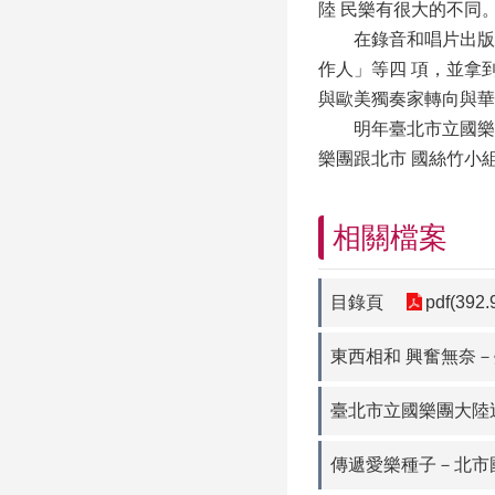
陸 民樂有很大的不同
在錄音和唱片出版部分
作人」等四 項，並拿
與歐美獨奏家轉向與華
明年臺北市立國樂團除
樂團跟北市 國絲竹小
相關檔案
目錄頁
pdf(392.
東西相和 興奮無奈
臺北市立國樂團大陸
傳遞愛樂種子－北市