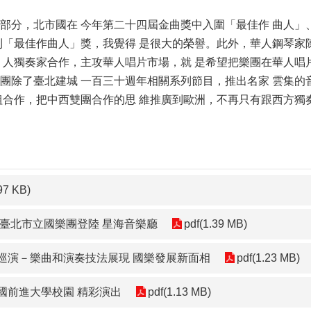
。
，北市國在 今年第二十四屆金曲獎中入圍「最佳作 曲人」、
到「最佳作曲人」獎，我覺得 是很大的榮譽。此外，華人鋼琴家
 人獨奏家合作，主攻華人唱片市場，就 是希望把樂團在華人唱
了臺北建城 一百三十週年相關系列節目，推出名家 雲集的音
組合作，把中西雙團合作的思 維推廣到歐洲，不再只有跟西方獨
97 KB)
－臺北市立國樂團登陸 星海音樂廳
pdf(1.39 MB)
巡演－樂曲和演奏技法展現 國樂發展新面相
pdf(1.23 MB)
國前進大學校園 精彩演出
pdf(1.13 MB)