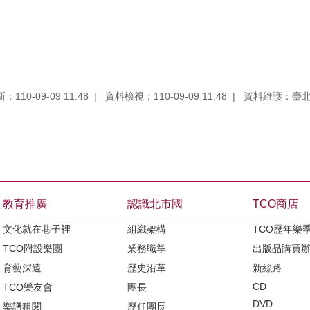
110-09-09 11:48
資料檢視：110-09-09 11:48
資料維護：臺
教育推廣
認識北市國
TCO商店
文化就在巷子裡
組織架構
TCO歷年樂
TCO附設樂團
業務職掌
出版品購買
育藝深遠
歷史沿革
新絲路
CD
TCO樂友會
團長
DVD
樂譜租閱
歷任團長