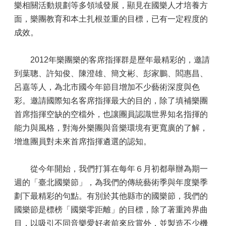
樂相關活動規劃等多領域發展，顯見在國樂人才培養方
面，樂團教育和本土扎根並重的目標，已有一定程度的
成效。
2012年樂團樂的客席指揮群是歷年最精彩的，邀請
到葉聰、許知俊、陳澄雄、簡文彬、彭家鵬、閻惠昌、
呂嘉等人，為北市國今年節目增加不少藝術深度與色
彩。邀請國際知名客席指揮最大的目的，除了填補樂團
首席指揮空缺的空檔外，也讓團員認識世界知名指揮的
能力與風格，對海外樂團與音樂環境有更寬廣的了解，
增進團員對未來首席指揮遴選的認知。
從今年開始，我們打算在每年６月初都舉辦為期一
週的「臺北國樂節」，為我們的傳統藝術季與年度樂季
劃下最精彩的句點。有別於其他縣市的國樂節，我們的
國樂節是標榜「國樂零距離」的目標，除了著重跨界曲
目，以吸引不同音樂愛好者前來欣賞外，並製造不少機