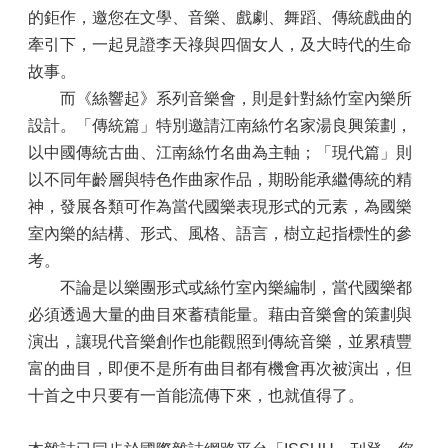
的鉅作，邀您在文學、音樂、戲劇、舞蹈、傳統戲曲的
牽引下，一起見證李天祿與四個女人，及大時代的生命
故事。
而《絲響起》系列音樂會，則是針對絲竹室內樂所
設計。「傳統篇」特別邀請江南絲竹名家湯良興策劃，
以中國傳統古曲、江南絲竹名曲為主軸；「現代篇」則
以不同年齡層與特色作曲家作品，期盼能承繼傳統的精
神，發展各類可作為當代國樂表現形式的元素，為國樂
室內樂的結構、形式、風格、語言，樹立起指標性的參
考。
不論是以樂團形式或絲竹室內樂編制，當代國樂都
必須透過大量的曲目來蓄積能量。藉由音樂會的策劃與
演出，讓現代音樂創作也能觀照到傳統音樂，並累積豐
富的曲目，即便不是所有曲目都有機會再次被演出，但
十首之中只要有一首能流傳下來，也就值得了。