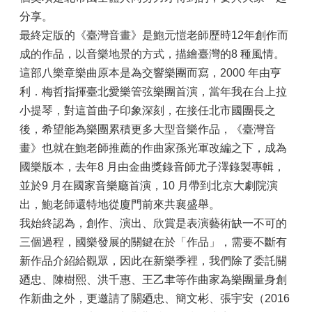
分享。
最終定版的《臺灣音畫》是鮑元愷老師歷時12年創作而
成的作品，以音樂地景的方式，描繪臺灣的8 種風情。
這部八樂章樂曲原本是為交響樂團而寫，2000 年由亨
利．梅哲指揮臺北愛樂管弦樂團首演，當年我在台上拉
小提琴，對這首曲子印象深刻，在接任北市國團長之
後，希望能為樂團累積更多大型音樂作品，《臺灣音
畫》也就在鮑老師推薦的作曲家孫光軍改編之下，成為
國樂版本，去年8 月由金曲獎錄音師尤子澤錄製專輯，
並於9 月在國家音樂廳首演，10 月帶到北京大劇院演
出，鮑老師還特地從廈門前來共襄盛舉。
我始終認為，創作、演出、欣賞是表演藝術缺一不可的
三個過程，國樂發展的關鍵在於「作品」，需要不斷有
新作品介紹給觀眾，因此在新樂季裡，我們除了委託關
廼忠、陳樹熙、洪千惠、王乙聿等作曲家為樂團量身創
作新曲之外，更邀請了關廼忠、簡文彬、張宇安（2016