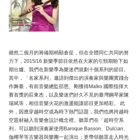
市
國
TCO
商
店
政
府
雖然二個月的籌備期稍顯倉促，但在全體同仁共同的努
公
力下，2015/16 新樂季節目依然在大家的引頸期盼下如
開
期出爐。我們在新樂季為樂迷們規劃十個系列的節目。
資
訊
其中，「名家系列」邀請到傑出的演奏家與樂團實踐合
作舞臺，有前音樂總監邵恩、剛獲得Malko 國際指揮大
常
賽首獎的莊東杰，以及樂迷們好久不見的臺灣鋼琴家陳
見
問
瑞斌等，相信音樂火花的激盪能讓節目更加精彩。 此
答
外，因應穿越時空成為時下熱門話題，我們也將跨越時
法
空題材融入音樂會設計概念裡。聽眾們在「超時空系
定
列」可以聽到演奏家使用Baroque Basson、Dulcian、
預
伽椰琴等古樂器與樂團一起演出；更帶領聽眾走入時光
算