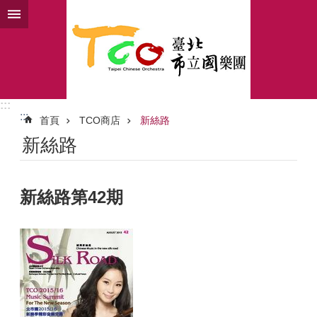
跳到主要內容區塊
進
階
搜
尋
:::
:::
首頁
TCO商店
新絲路
活
新絲路
動
訊
息
新絲路第42期
教
育
推
廣
認
識
北