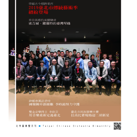
市
國
TCO
商
店
政
府
公
開
資
訊
常
見
問
答
法
定
預
算