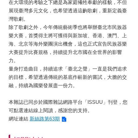
在大環境的考驗之下總是為家庭犧牲奉獻的樣貌，不但
台
展現臺灣多元文化，也希望透過這齣歌劇，重新定義臺
北
灣歌劇。
通
Taipei
除了歌劇之外，今年傳統藝術季也將舉辦臺北市民族器
Pass
樂大賽，首獎得主將可獲得與新加坡、香港、澳門、上
臺
海、北京等海外樂團演出機會，這也正式宣告民族器樂
北
大賽提升比賽規格，持續提升北市國在全世界的影響
市
力。
文
化
量身打造曲目，持續追求「臺北之聲」一直是我們追求
局
的目標，希望透過傳統的基底作嶄新的嘗試，大膽的交
融，持續為國樂發展盡一份力。
臺
北
市
本雜誌已同步於國際雜誌網路平台「ISSUU」刊登，您
政
可點選連結線上閱讀，感謝您的支持。
府
網址連結
新絲路第63期
聯
絡