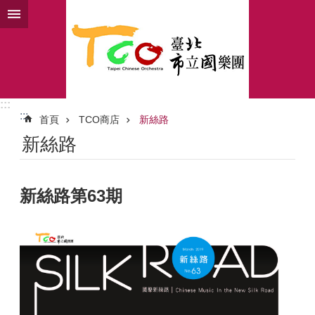
跳到主要內容區塊
進
階
搜
尋
:::
:::
首頁
TCO商店
新絲路
活
新絲路
動
訊
息
新絲路第63期
教
育
推
廣
認
識
北