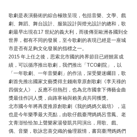
書
歌劇是表演藝術的綜合極致呈現，包括音樂、文學、戲
決
劇、舞蹈、舞台設計、服裝設計與燈光設計的總和，歌
算
書
劇最早出現在17 世紀的義大利，而後傳至歐洲各國到全
世界，都有不同的發展，至今歌劇的表現已經是一座城
網
市是否有足夠文化發展的指標之一。
站
2015 年上任之後，思索北市國的跨界節目已經饒富成
導
績，可以循序推出歌劇，我們推出「TCO劇院」，以
覽
「一年歌劇、一年音樂劇」的作法，深受樂迷矚目，歌
回
劇首先推出國家文藝獎得主錢南章原創歌劇《李天祿的
首
四個女人》，反應不但熱烈，也為北市國拿下傳藝金曲
頁
獎最佳作詞人獎，由路寒袖與賴美貞共同獲獎。
陳
北市國今年將再度推原創歌劇《我的媽媽欠栽培》，這
情
也是今年樂季最大亮點，由歌仔戲臺灣媽媽呂雪鳳、老
系
統
文青澎恰恰加上聲樂家湯發凱共同演出，用歌、戲、
偶、音樂，歌詠悲喜交織的倫理親情，書寫臺灣媽媽們
ENGLISH