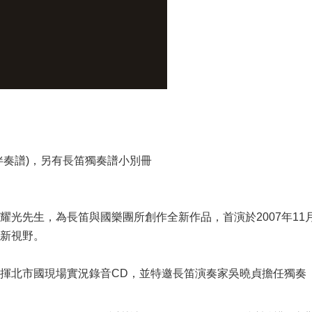
伴奏譜)，另有長笛獨奏譜小別冊
光先生，為長笛與國樂團所創作全新作品，首演於2007年11月8
新視野。
揮北市國現場實況錄音CD，並特邀長笛演奏家吳曉貞擔任獨奏