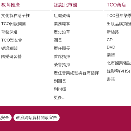
教育推廣
認識北市國
TCO商店
文化就在巷子裡
組織架構
TCO歷年樂
TCO附設樂團
業務職掌
出版品購買
育藝深遠
歷史沿革
新絲路
CD
TCO樂友會
團長
DVD
樂譜租閱
歷任團長
樂譜
國樂研習營
首席指揮
北市國樂雜
榮譽指揮
錄影帶(VHS)
歷任音樂總監與首席指揮
書籍
副團長
副指揮
更多...
訊安全
政府網站資料開放宣告