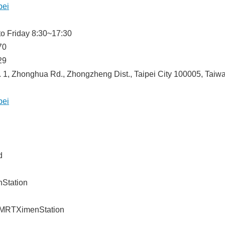
pei
o Friday 8:30~17:30
70
29
1, Zhonghua Rd., Zhongzheng Dist., Taipei City 100005, Taiwa
pei
d
tation
XimenStation