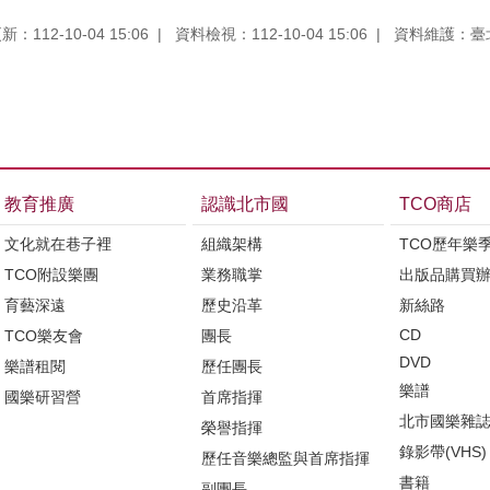
：112-10-04 15:06
資料檢視：112-10-04 15:06
資料維護：臺
教育推廣
認識北市國
TCO商店
文化就在巷子裡
組織架構
TCO歷年樂
TCO附設樂團
業務職掌
出版品購買
育藝深遠
歷史沿革
新絲路
CD
TCO樂友會
團長
DVD
樂譜租閱
歷任團長
樂譜
國樂研習營
首席指揮
北市國樂雜
榮譽指揮
錄影帶(VHS)
歷任音樂總監與首席指揮
書籍
副團長