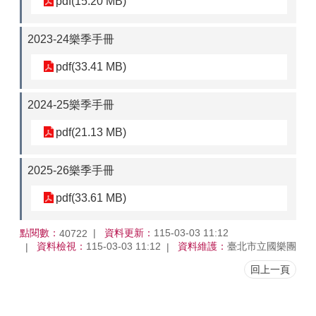
pdf(15.20 MB)
2023-24樂季手冊
pdf(33.41 MB)
2024-25樂季手冊
pdf(21.13 MB)
2025-26樂季手冊
pdf(33.61 MB)
點閱數：
資料更新：
115-03-03 11:12
40722
資料檢視：
115-03-03 11:12
資料維護：
臺北市立國樂團
回上一頁