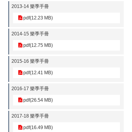
2013-14 樂季手冊
pdf(12.23 MB)
2014-15 樂季手冊
pdf(12.75 MB)
2015-16 樂季手冊
pdf(12.41 MB)
2016-17 樂季手冊
pdf(26.54 MB)
2017-18 樂季手冊
pdf(16.49 MB)