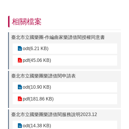
台
北
通
相關檔案
Taipei
Pass
臺北市立國樂團-作編曲家樂譜借閱授權同意書
臺
北
odt(6.21 KB)
市
文
pdf(45.06 KB)
化
局
臺北市立國樂團樂譜借閱申請表
臺
odt(10.90 KB)
北
市
pdf(181.86 KB)
政
府
臺北市立國樂團樂譜借閱服務說明2023.12
聯
絡
odt(14.38 KB)