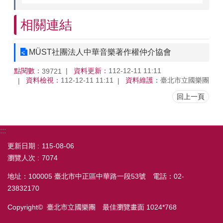
我
們
相關連結
隱
私
MÜST社團法人中華音樂著作權仲介協會
權
及
點閱數：
資料更新：
112-12-11 11:11
39721
資
資料檢視：
112-12-11 11:11
資料維護：
臺北市立國樂團
訊
安
回上一頁
全
政
:::
府
網
更新日期
115-08-06
站
瀏覽人次
7074
資
地址：100005 臺北市中正區中華路一段53號 電話：02-
料
開
23832170
放
Copyright© 臺北市立國樂團 最佳瀏覽畫面 1024*768
宣
告