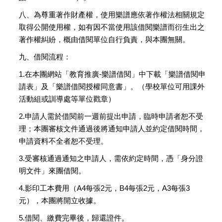
書
八、為尊重著作財產權，使用樂譜應依著作權法相關規定
取得公開使用權，如有因不當使用該借閱樂譜而衍生出之
決
算
著作權糾紛，概由借閱單位自行負責，與本團無關。
書
九、借閱流程：
1.在本團網站「教育推廣-樂譜借閱」中下載「樂譜借閱申
網
請表」及「樂譜借閱授權同意書」。（學校單位可用課外
站
導
活動組或訓導處等單位戳章）
覽
2.申請人需於借閱前一週前提出申請，臨時申請者恕不受
回
理；本團審核文件通過後將通知申請人並約定借閱時間，
首
申請資料不全者恕不受理。
頁
3.受審核通過通知之申請人，需依約定時間，憑「身分證
陳
明文件」來團借閱。
情
系
4.影印工本費用（A4每張2元，B4每張2元，A3每張3
統
元），本團將開立收據。
ENGLISH
5.借閱、繳費完畢後，歸還證件。