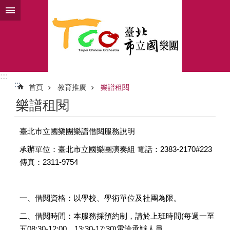
跳到主要內容區塊
進
階
搜
尋
:::
:::
首頁
教育推廣
樂譜租閱
活
樂譜租閱
動
訊
息
臺北市立國樂團樂譜借閱服務說明
教
承辦單位：臺北市立國樂團演奏組 電話：2383-2170#223
育
傳真：2311-9754
推
廣
一、借閱資格：以學校、學術單位及社團為限。
認
識
二、借閱時間：本服務採預約制，請於上班時間(每週一至
北
五08:30-12:00、13:30-17:30)電洽承辦人員。