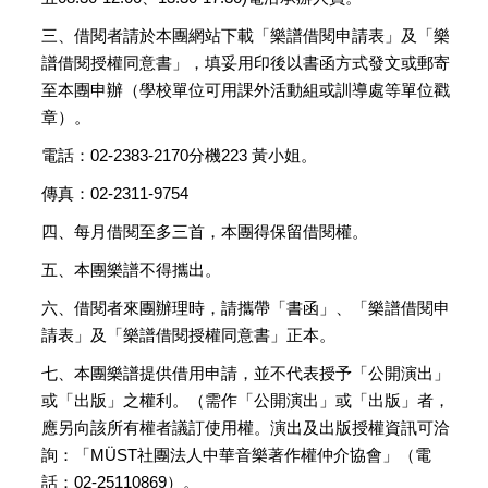
市
國
三、借閱者請於本團網站下載「樂譜借閱申請表」及「樂
譜借閱授權同意書」，填妥用印後以書函方式發文或郵寄
TCO
商
至本團申辦（學校單位可用課外活動組或訓導處等單位戳
店
章）。
政
電話：02-2383-2170分機223 黃小姐。
府
傳真：02-2311-9754
公
開
四、每月借閱至多三首，本團得保留借閱權。
資
訊
五、本團樂譜不得攜出。
六、借閱者來團辦理時，請攜帶「書函」、「樂譜借閱申
常
見
請表」及「樂譜借閱授權同意書」正本。
問
七、本團樂譜提供借用申請，並不代表授予「公開演出」
答
或「出版」之權利。（需作「公開演出」或「出版」者，
法
應另向該所有權者議訂使用權。演出及出版授權資訊可洽
定
詢：「MÜST社團法人中華音樂著作權仲介協會」（電
預
話：02-25110869）。
算