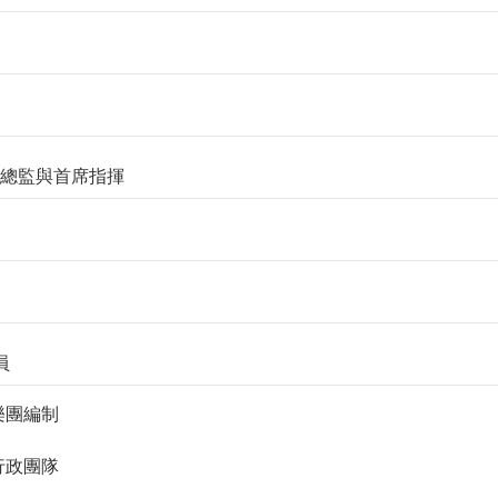
音樂總監與首席指揮
員
. 樂團編制
. 行政團隊