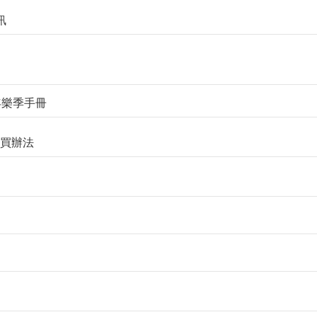
訊
歷年樂季手冊
品購買辦法