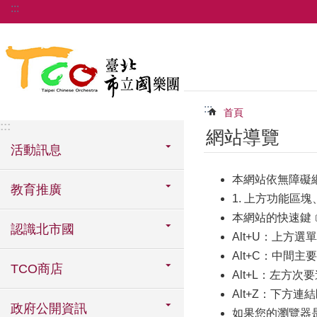
:::
跳到主要內容區塊
:::
首頁
:::
網站導覽
活動訊息
本網站依無障礙
教育推廣
1. 上方功能區塊
本網站的快速鍵﹝A
認識北市國
Alt+U：上方
Alt+C：中間
TCO商店
Alt+L：左方
Alt+Z：下方連
政府公開資訊
如果您的瀏覽器是Fi