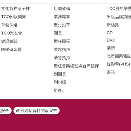
文化就在巷子裡
組織架構
TCO歷年樂
TCO附設樂團
業務職掌
出版品購買
育藝深遠
歷史沿革
新絲路
CD
TCO樂友會
團長
DVD
樂譜租閱
歷任團長
樂譜
國樂研習營
首席指揮
北市國樂雜
榮譽指揮
錄影帶(VHS)
歷任音樂總監與首席指揮
書籍
副團長
副指揮
更多...
訊安全
政府網站資料開放宣告