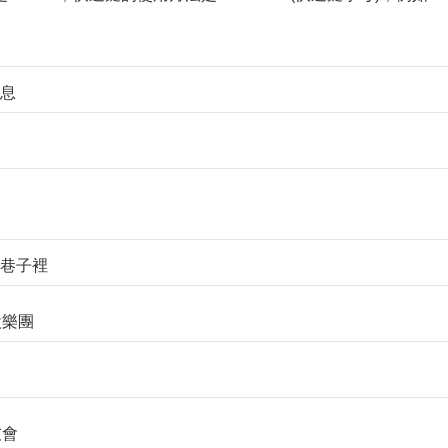
訊息
就在巷子裡
附設樂團
友會