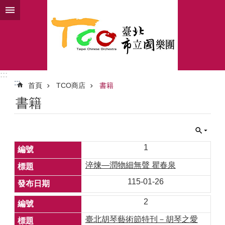
跳到主要內容區塊
:::
:::
首頁
TCO商店
書籍
書籍
1
淬煉—潤物細無聲 瞿春泉
115-01-26
2
臺北胡琴藝術節特刊－胡琴之愛