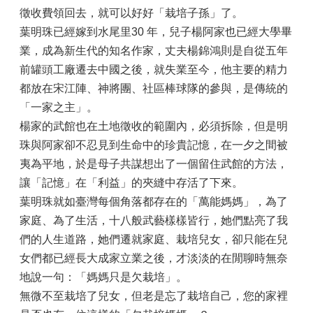
徵收費領回去，就可以好好「栽培子孫」了。
葉明珠已經嫁到水尾里30 年，兒子楊阿家也已經大學畢
業，成為新生代的知名作家，丈夫楊錦鴻則是自從五年
前罐頭工廠遷去中國之後，就失業至今，他主要的精力
都放在宋江陣、神將團、社區棒球隊的參與，是傳統的
「一家之主」。
楊家的武館也在土地徵收的範圍內，必須拆除，但是明
珠與阿家卻不忍見到生命中的珍貴記憶，在一夕之間被
夷為平地，於是母子共謀想出了一個留住武館的方法，
讓「記憶」在「利益」的夾縫中存活了下來。
葉明珠就如臺灣每個角落都存在的「萬能媽媽」，為了
家庭、為了生活，十八般武藝樣樣皆行，她們點亮了我
們的人生道路，她們遷就家庭、栽培兒女，卻只能在兒
女們都已經長大成家立業之後，才淡淡的在閒聊時無奈
地說一句：「媽媽只是欠栽培」。
無微不至栽培了兒女，但老是忘了栽培自己，您的家裡