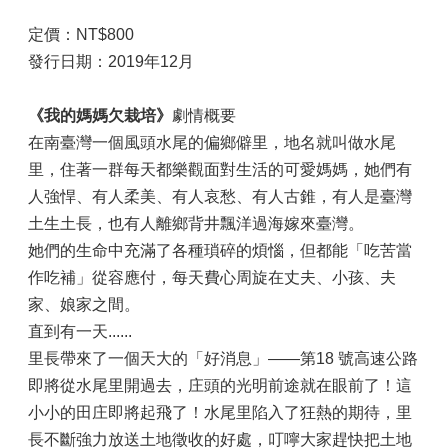
定價：NT$800
發行日期：2019年12月
《我的媽媽欠栽培》
劇情概要
在南臺灣一個風頭水尾的偏鄉僻里，地名就叫做水尾
里，住著一群每天都樂觀面對生活的可愛媽媽，她們有
人強悍、有人柔美、有人哀愁、有人古錐，有人是臺灣
土生土長，也有人離鄉背井飄洋過海嫁來臺灣。
她們的生命中充滿了各種瑣碎的煩惱，但都能「吃苦當
作吃補」從容應付，每天費心周旋在丈夫、小孩、夫
家、娘家之間。
直到有一天......
里長帶來了一個天大的「好消息」——第18 號高速公路
即將從水尾里開過去，庄頭的光明前途就在眼前了！這
小小的田庄即將起飛了！水尾里陷入了狂熱的期待，里
長不斷強力放送土地徵收的好處，叮嚀大家趕快把土地