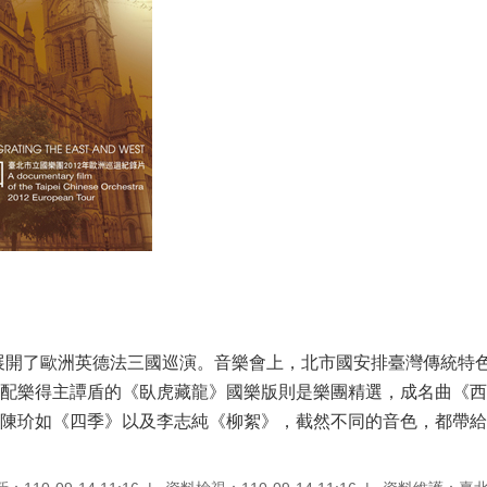
北市國展開了歐洲英德法三國巡演。音樂會上，北市國安排臺灣傳統
配樂得主譚盾的《臥虎藏龍》國樂版則是樂團精選，成名曲《西
陳玠如《四季》以及李志純《柳絮》，截然不同的音色，都帶給