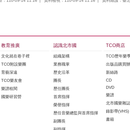
110-09-14 11:16
資料檢視：110-09-14 11:16
資料維護：臺
教育推廣
認識北市國
TCO商店
文化就在巷子裡
組織架構
TCO歷年樂
TCO附設樂團
業務職掌
出版品購買
育藝深遠
歷史沿革
新絲路
CD
TCO樂友會
團長
DVD
樂譜租閱
歷任團長
樂譜
國樂研習營
首席指揮
北市國樂雜
榮譽指揮
錄影帶(VHS)
歷任音樂總監與首席指揮
書籍
副團長
副指揮