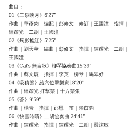
曲目：
01《二泉映月》6’27”
作曲｜華彥鈞 編配｜彭修文 修訂｜王國潼 指揮｜
鍾耀光 二胡｜王國潼
02《燭影搖紅》5’25”
作曲｜劉天華 編曲｜彭修文 指揮｜鍾耀光 二胡｜
王國潼
03《Cat's 無言歌》柳琴協奏曲15’39”
作曲｜蘇文慶 指揮｜李英 柳琴｜馬翠妤
04《吸積盤》給六位擊樂家18’20”
作曲｜鍾耀光 打擊樂｜十方樂集
05《蒼》9’59”
作曲｜楊青 指揮｜邵恩 笛｜賴苡鈞
06《快雪時晴》二胡協奏曲 24’41”
作曲｜鍾耀光 指揮｜鍾耀光 二胡｜嚴潔敏