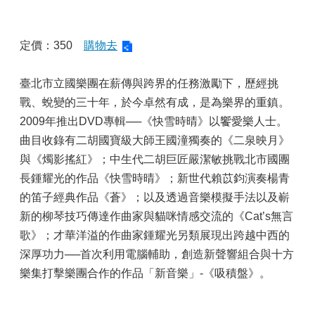
定價：350
購物去
臺北市立國樂團在薪傳與跨界的任務激勵下，歷經挑
戰、蛻變的三十年，於今卓然有成，是為樂界的重鎮。
2009年推出DVD專輯──《快雪時晴》以饗愛樂人士。
曲目收錄有二胡國寶級大師王國潼獨奏的《二泉映月》
與《燭影搖紅》；中生代二胡巨匠嚴潔敏挑戰北市國團
長鍾耀光的作品《快雪時晴》；新世代賴苡鈞演奏楊青
的笛子經典作品《蒼》；以及透過音樂模擬手法以及嶄
新的柳琴技巧傳達作曲家與貓咪情感交流的《Cat’s無言
歌》；才華洋溢的作曲家鍾耀光另類展現出跨越中西的
深厚功力──首次利用電腦輔助，創造新聲響組合與十方
樂集打擊樂團合作的作品「新音樂」-《吸積盤》。