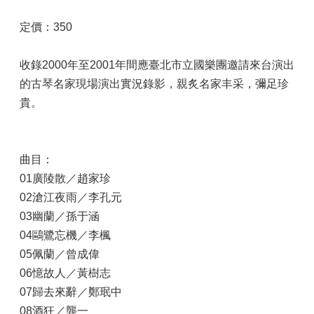
定價：350
收錄2000年至2001年間應臺北市立國樂團邀請來台演出
的古琴名家現場演出實況錄影，親炙名家丰采，彌足珍
貴。
曲目：
01廣陵散／趙家珍
02滄江夜雨／李孔元
03幽蘭／孫于涵
04鷗鷺忘機／李楓
05佩蘭／曾成偉
06憶故人／黃樹志
07歸去來辭／鄭珉中
08酒狂／龔一