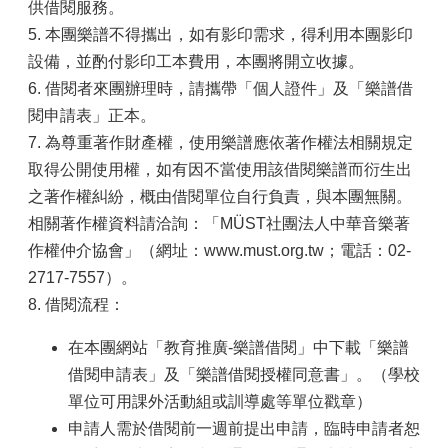
供借閱服務。
5. 本團樂譜不得攜出，如有影印需求，得利用本團影印
設備，並酌付影印工本費用，本團將開立收據。
6. 借閱者來團辦理時，請攜帶「個人證件」及「樂譜借
閱申請表」正本。
7. 為尊重著作財產權，使用樂譜應依著作權法相關規定
取得公開使用權，如有因不當使用該借閱樂譜而衍生出
之著作權糾紛，概由借閱單位自行負責，與本團無關。
相關著作權資料請洽詢：「MÜST社團法人中華音樂著
作權仲介協會」（網址：www.must.org.tw；電話：02-
2717-7557）。
8. 借閱流程：
在本團網站「教育推廣-樂譜借閱」中下載「樂譜
借閱申請表」及「樂譜借閱授權同意書」。（學校
單位可用課外活動組或訓導處等單位戳章）
申請人需於借閱前一週前提出申請，臨時申請者恕