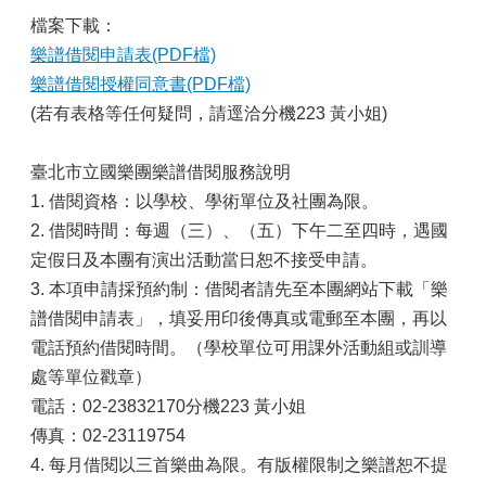
檔案下載：
樂譜借閱申請表(PDF檔)
樂譜借閱授權同意書(PDF檔)
(若有表格等任何疑問，請逕洽分機223
黃
小姐)
臺北市立國樂團樂譜借閱服務說明
1. 借閱資格：以學校、學術單位及社團為限。
2. 借閱時間：每週（三）、（五）下午二至四時，遇國
定假日及本團有演出活動當日恕不接受申請。
3. 本項申請採預約制：借閱者請先至本團網站下載「樂
譜借閱申請表」，填妥用印後傳真或電郵至本團，再以
電話預約借閱時間。（學校單位可用課外活動組或訓導
處等單位戳章）
電話：02-23832170分機223 黃小姐
傳真：02-23119754
4. 每月借閱以三首樂曲為限。有版權限制之樂譜恕不提