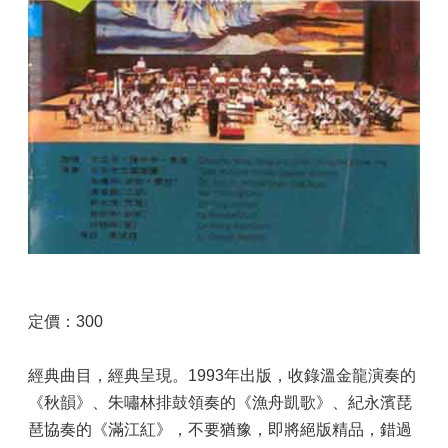
定價：300
經典曲目，經典呈現。1993年出版，收錄溫金龍演奏的
《秋韻》、朱嘯林排鼓領奏的《漁舟凱歌》、紀永濱琵
琶協奏的《滿江紅》，不要猶豫，即將絕版精品，錯過