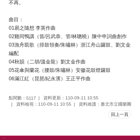
不再。
曲目：
01易之隨想 李英作曲
02雞同鴨講（笛/呂武恭、管/林聰曉）陳中申詞曲創作
03漁舟凱歌（排鼓領奏/朱嘯林）浙江舟山鑼鼓、劉文金
編配
04秋韻（二胡/溫金龍）劉文金作曲
05花傘與蘭花（腰鼓/朱嘯林）安徽花鼓燈鑼鼓
06滿江紅（琵琶/紀永濱）王正平作曲
點閱數：
資料更新：110-09-11 10:55
5117
資料檢視：110-09-11 10:55
資料維護：臺北市立國樂團
回上一頁
:::