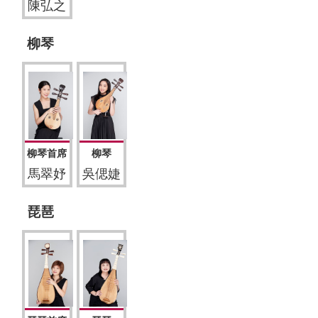
陳弘之
柳琴
柳琴首席
柳琴
馬翠妤
吳偲婕
琵琶