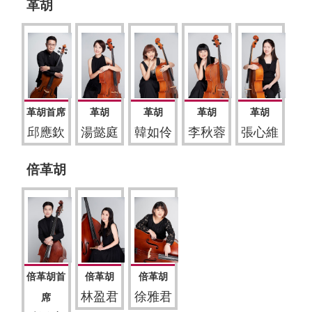
革胡
革胡首席
革胡
革胡
革胡
革胡
邱應欽
湯懿庭
韓如伶
李秋蓉
張心維
倍革胡
倍革胡首
倍革胡
倍革胡
林盈君
徐雅君
席