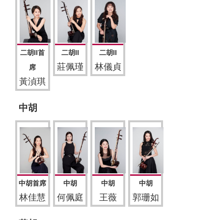
二胡II首
二胡II
二胡II
莊佩瑾
林儀貞
席
黃湞琪
中胡
中胡首席
中胡
中胡
中胡
林佳慧
何佩庭
王薇
郭珊如