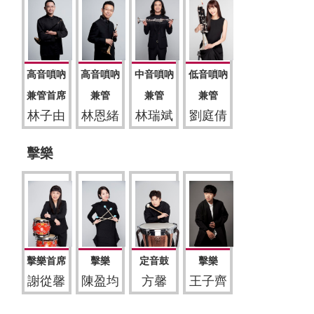
高音嗩吶
高音嗩吶
中音嗩吶
低音嗩吶
兼管首席
兼管
兼管
兼管
林子由
林恩緒
林瑞斌
劉庭倩
擊樂
擊樂首席
擊樂
定音鼓
擊樂
謝從馨
陳盈均
方馨
王子齊