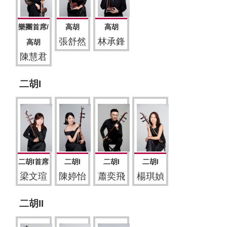
樂團首席/
高胡
高胡
張舒然
林承鋒
高胡
陳慧君
二胡I
二胡I首席
二胡I
二胡I
二胡I
梁文瑄
陳婷怡
蕭奕飛
楊琪媜
二胡II