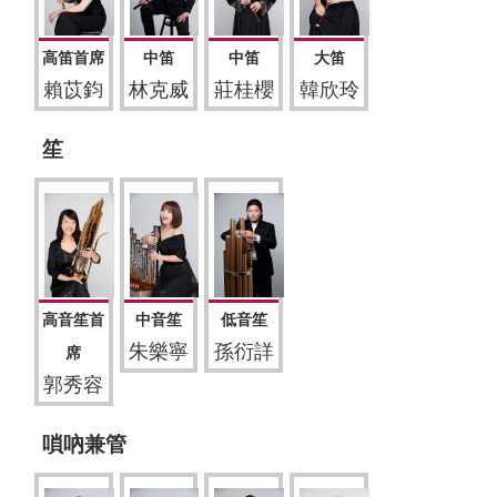
高笛首席
中笛
中笛
大笛
賴苡鈞
林克威
莊桂櫻
韓欣玲
笙
高音笙首
中音笙
低音笙
朱樂寧
孫衍詳
席
郭秀容
嗩吶兼管