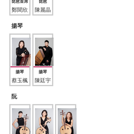
琵琶首席
琵琶
鄭聞欣
陳麗晶
揚琴
揚琴
揚琴
蔡玉楓
陳廷宇
阮