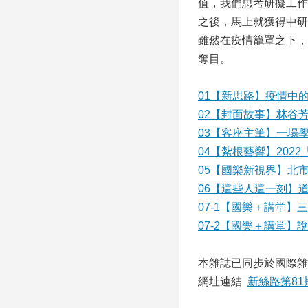
值，我們思考研擬工作
之後，馬上就獲得中研
雖然在疫情籠罩之下，
奪目。
01【新思路】疫情中的
02【封面故事】林谷
03【客座主筆】一場
04【紮根藝響】202
05【國樂新視界】北
06【這些人這一刻】
07-1【國樂＋講堂】
07-2【國樂＋講堂】
本雜誌已同步於國際雜
網址連結
新絲路第81