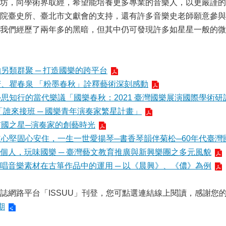
坊，向學術界取經，希望能培養更多專業的音樂人，以更嚴謹的
院臺史所、臺北市文獻會的支持，還有許多音樂史老師願意參與
我們經歷了兩年多的黑暗，但其中仍可發現許多如星星一般的微
另類群聚 ─ 打造國樂的跨平台
芳、瞿春泉 「粉墨春秋」詮釋藝術深刻感動
學思知行的當代樂議「國樂春秋：2021 臺灣國樂展演國際學術研
2「誰來接班 ─ 國樂青年演奏家繁星計畫」
市國之星─演奏家的創藝時光
道心堅固心安住，一生一世愛揚琴─書香琴韻伴菊松─60年代臺
三個人，玩味國樂 ─ 臺灣藝文教育推廣與新興樂團之多元風貌
說唱音樂素材在古箏作品中的運用 ─ 以《晨興》、《儂》為例
誌網路平台「ISSUU」刊登，您可點選連結線上閱讀，感謝您
期