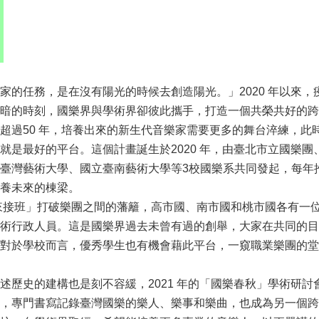
家的任務，是在沒有陽光的時候去創造陽光。」2020 年以來
暗的時刻，國樂界與學術界卻彼此攜手，打造一個共榮共好的跨
超過50 年，培養出來的新生代音樂家需要更多的舞台淬練，此
就是最好的平台。這個計畫誕生於2020 年，由臺北市立國樂
臺灣藝術大學、國立臺南藝術大學等3校國樂系共同發起，每年
養未來的棟梁。
誰來接班」打破樂團之間的藩籬，高市國、南市國和桃市國各有一
術行政人員。這是國樂界過去未曾有過的創舉，大家在共同的目
對於學校而言，優秀學生也有機會藉此平台，一窺職業樂團的堂
述歷史的建構也是刻不容緩，2021 年的「國樂春秋」學術研
，專門書寫記錄臺灣國樂的樂人、樂事和樂曲，也成為另一個跨