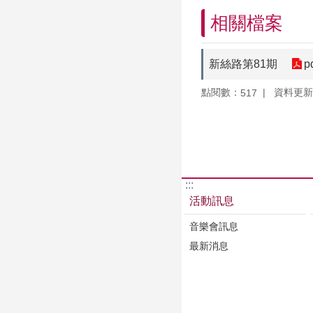
相關檔案
新絲路第81期
p
點閱數：
資料更新：1
517
:::
活動訊息
音樂會訊息
最新消息