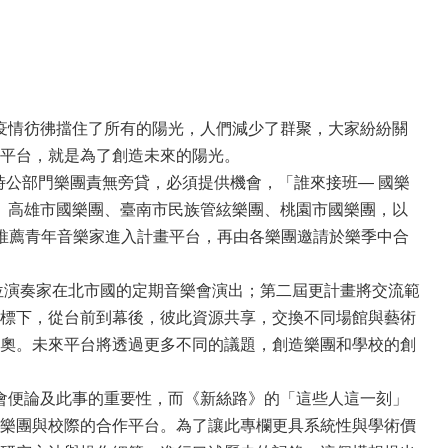
，疫情彷彿擋住了所有的陽光，人們減少了群聚，大家紛紛關
平台，就是為了創造未來的陽光。
時公部門樂團責無旁貸，必須提供機會，「誰來接班― 國樂
團、高雄市國樂團、臺南市民族管絃樂團、桃園市國樂團，以
推薦青年音樂家進入計畫平台，再由各樂團邀請於樂季中合
位演奏家在北市國的定期音樂會演出；第二屆更計畫將交流範
標下，從台前到幕後，彼此資源共享，交換不同場館與藝術
奧。未來平台將透過更多不同的議題，創造樂團和學校的創
討會便論及此事的重要性，而《新絲路》的「這些人這一刻」
樂團與校際的合作平台。為了讓此專欄更具系統性與學術價