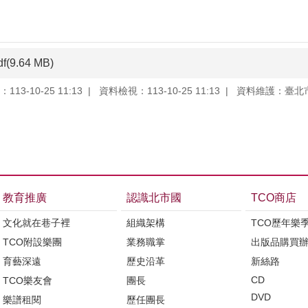
df(9.64 MB)
13-10-25 11:13
資料檢視：113-10-25 11:13
資料維護：臺北
教育推廣
認識北市國
TCO商店
文化就在巷子裡
組織架構
TCO歷年樂
TCO附設樂團
業務職掌
出版品購買
育藝深遠
歷史沿革
新絲路
CD
TCO樂友會
團長
DVD
樂譜租閱
歷任團長