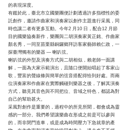
的表現深度。
有鑑於此，臺北市立國樂團便計劃透過許多指標性的委
託創作，邀請作曲家和演奏家以創作主題進行采風，同
時也讓二者有更多互動。今年2 月10 日，配合12 月節
目的國樂協奏新作，樂團與二胡演奏家黃正銘、作曲家
顏名秀，一同至苗栗縣銅鑼鄉拜訪客家藝師賴仁政，一
探臺灣獨有的樂器 — 喇叭弦。
喇叭弦的外型及演奏方式與二胡相似，賴老師一面講
解，一面為大家示範演出，且隨口便開始唱起了客家山
歌，豐富的聲線條與簡單的弦音搭配得恰到好處。而兩
位演奏家和作曲家在實際觸碰到樂器之後，了解其演奏
方式，聽見其音色與不同把位、音域之特色，都認為對
自己的幫助甚大。
采風對創作是重要的，過程中的所見所聞，都會成為靈
感的一部分。我們希望讓樂曲在形成之前是可以參與
的，而非閉門造車，或是成為時間壓力下急就章的產