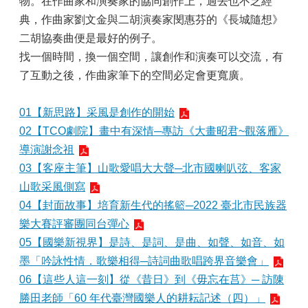
物。在作曲家和演奏家的協同創作上，過去也不乏經
典，作曲家劉文金與二胡演奏家閔惠芬的《長城隨想》
二胡協奏曲便是最好的例子。
找一個時間，換一個空間，讓創作和演奏可以交流，有
了互動之後，作曲家筆下的空間必定會更寬廣。
01【新思路】采風是創作的開始
02【TCO劇院】畫中有深情─專訪《大畫昭君~觀落雁》
導演謝念祖
03【客座主筆】山歌愛唱大大聲─北市國喇叭弦、客家
山歌采風側寫
04【封面故事】培育新生代的搖籃─2022 臺北市民族器
樂大賽評審團同台彈心
05【國樂新視界】是詩、是詞、是曲、如聲、如音、如
墨「吟詠性情．歌樂相得─詩詞曲歌唱跨界音樂會」
06【這些人這一刻】從《昔日》到《毋忘在莒》─ 訪陳
勝田老師「60 年代臺灣國樂人的耕耘記述（四）」